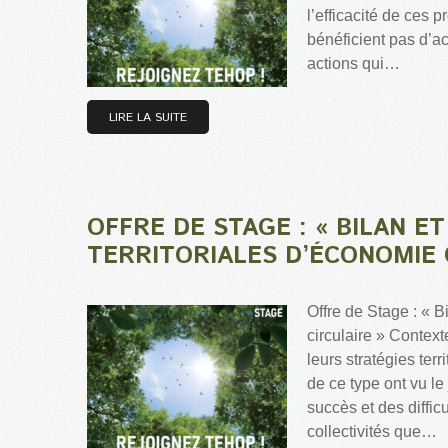
l’efficacité de ces
bénéficient pas d’act
actions qui…
LIRE LA SUITE
OFFRE DE STAGE : « BILAN E
TERRITORIALES D’ÉCONOMIE 
Offre de Stage : « B
circulaire » Contex
leurs stratégies ter
de ce type ont vu le
succès et des diffi
collectivités que…