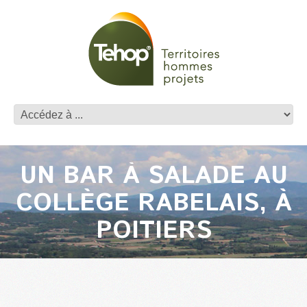
UN BAR À SALADE AU
COLLÈGE RABELAIS, À
POITIERS