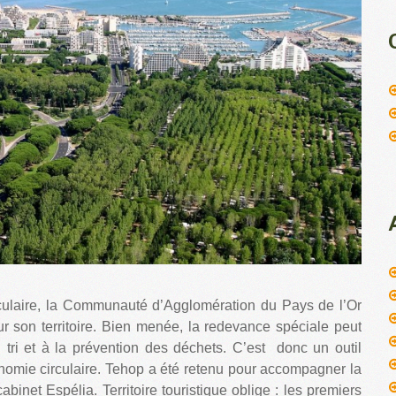
ulaire, la Communauté d’Agglomération du Pays de l’Or
r son territoire. Bien menée, la redevance spéciale peut
u tri et à la prévention des déchets. C’est donc un outil
onomie circulaire. Tehop a été retenu pour accompagner la
binet Espélia. Territoire touristique oblige : les premiers